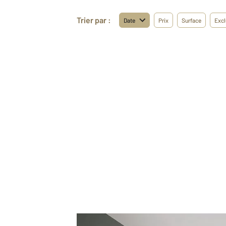
Trier par :
Date
Prix
Surface
Excl