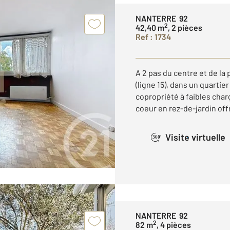
NANTERRE 92
2
42,40 m
, 2 pièces
Ref : 1734
A 2 pas du centre et de la 
(ligne 15), dans un quarti
copropriété à faibles cha
coeur en rez-de-jardin offr
Visite virtuelle
360°
NANTERRE 92
2
82 m
, 4 pièces