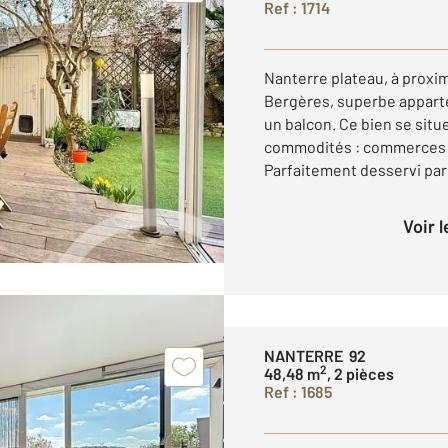
Ref : 1714
Nanterre plateau, à proxi
Bergères, superbe appart
un balcon. Ce bien se sit
commodités : commerces (F
Parfaitement desservi par 
Voir 
NANTERRE 92
2
48,48 m
, 2 pièces
Ref : 1685