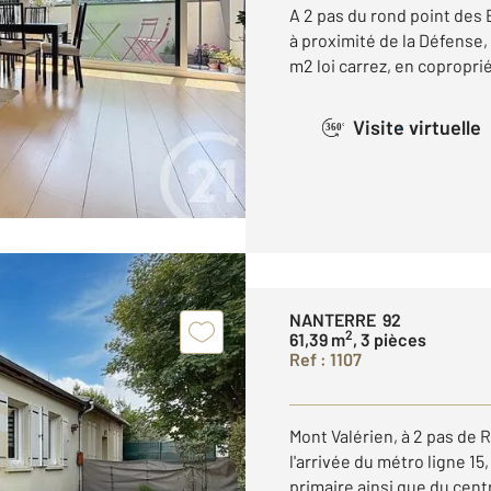
A 2 pas du rond point des 
à proximité de la Défense,
m2 loi carrez, en coproprié
Visite virtuelle
360°
NANTERRE 92
2
61,39 m
, 3 pièces
Ref : 1107
Mont Valérien, à 2 pas de R
l'arrivée du métro ligne 1
primaire ainsi que du cen