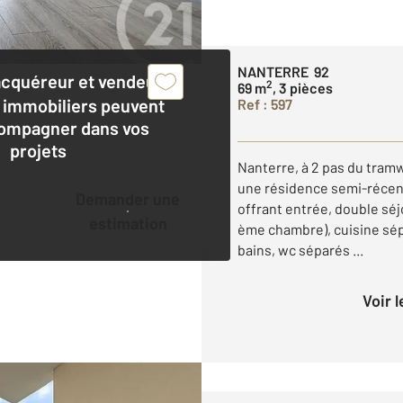
NANTERRE 92
acquéreur et vendeur,
2
69 m
, 3 pièces
 immobiliers peuvent
Ref : 597
ompagner dans vos
projets
Nanterre, à 2 pas du tram
une résidence semi-récent
Demander une
offrant entrée, double séj
estimation
ème chambre), cuisine sép
bains, wc séparés ...
Voir 