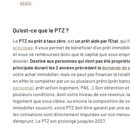
dédié
.
Qu'est-ce que le PTZ ?
Le
PTZ ou prêt à taux zéro
, est
un prêt aidé par l'Etat
, qui 
principale
. Il vous permet de bénéficier d'un prêt immobil
et vous ne remboursez donc que le capital que vous empru
dossier.
Destiné aux personnes qui n'ont pas été propriét
principale durant les 2 années précédant la
demande de p
votre achat immobilier, mais ne peut pas financer la totali
en effet le compléter par un ou plusieurs prêts (prêt banc
personnel
, prêt action logement, PAS...). Son obtention
plusieurs conditions, dont votre niveau de vos revenus, l
logement que vous ciblez, ou encore la composition de vo
immobilier souscrit, votre PTZ doit être garanti par une a
les cotisations sont directement imputées sur vos mens
d'emprunt. Le PTZ est prolongé jusqu'en 2027.