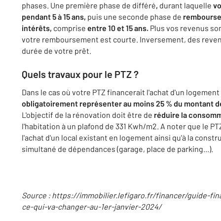
phases. Une première phase de différé
,
durant laquelle
vo
pendant 5 à 15 ans,
puis une seconde
phase de
rembourse
intérêts,
comprise
entre 10 et 15 ans.
Plus vos revenus son
votre remboursement est courte. Inversement, des reven
durée de votre prêt.
Quels travaux pour le PTZ ?
Dans le cas où votre PTZ financerait l'achat d'un logement
obligatoirement représenter au moins 25 % du montant de
L'objectif de la rénovation doit être de
réduire la consomm
l'habitation à un plafond de 331 Kwh/m2. A noter que le P
l'achat d'un local existant en logement ainsi qu'à la constru
simultané de dépendances (garage, place de parking...).
Source : https://immobilier.lefigaro.fr/financer/guide-f
ce-qui-va-changer-au-1er-janvier-2024/