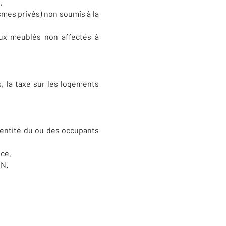
,
smes privés) non soumis à la
aux meublés non affectés à
s, la taxe sur les logements
identité du ou des occupants
nce.
EN.