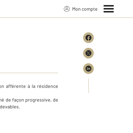
Mon compte
on afférente à la résidence
imé de façon progressive, de
edevables.