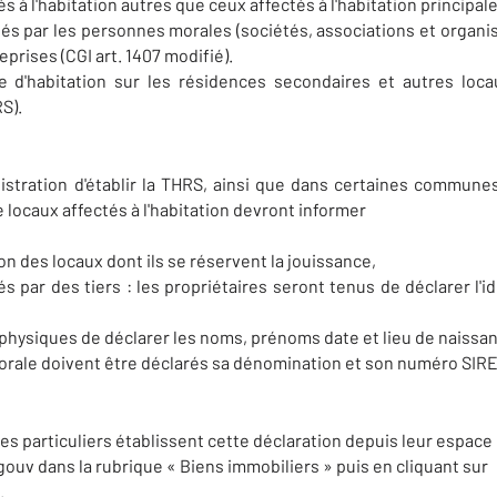
s à l'habitation autres que ceux affectés à l'habitation principale
s par les personnes morales (sociétés, associations et organi
eprises (CGI art. 1407 modifié).
xe d'habitation sur les résidences secondaires et autres loc
RS).
istration d'établir la THRS, ainsi que dans certaines commune
e locaux affectés à l'habitation devront informer
on des locaux dont ils se réservent la jouissance,
s par des tiers : les propriétaires seront tenus de déclarer l'
s physiques de déclarer les noms, prénoms date et lieu de naissa
orale doivent être déclarés sa dénomination et son numéro SIR
ires particuliers établissent cette déclaration depuis leur espace
gouv dans la rubrique « Biens immobiliers » puis en cliquant sur
.