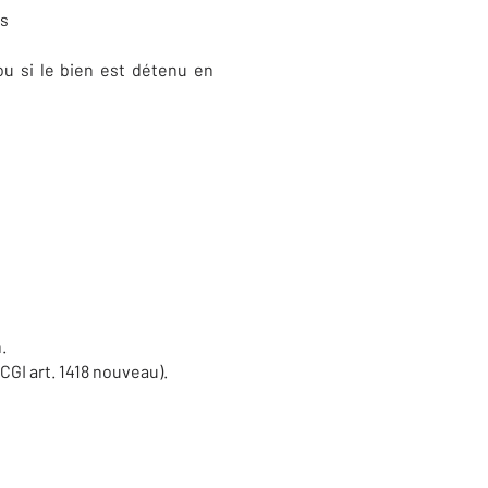
ns
ou si le bien est détenu en
s
.
CGI art. 1418 nouveau).