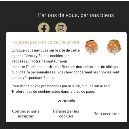
Parlons de vous, parlons biens
Votre agence est notée
Achat
Location
Vente
Gestion
9,5
/
10
9,8/10