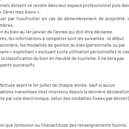
nnels doivent se rendre dans leur espace professionnel puis da
 « Gérer mes biens ».
tuer par l’usufruitier en cas de démembrement de propriété, 
embres.
on du bien au 1er janvier de l’année qui doit être déclarée.
res, les informations à compléter sont les suivantes : le début
isonnière, les modalités de gestion du bien (personnelle ou par
aire « exploitant » excluant toute utilisation personnelle), le ca
a classification du bien en meublé de tourisme. Il ne sera pas
upants successifs.
fectuée avant le 1er juillet de chaque année, sauf si aucun
tions transmises n’est intervenu depuis la dernière déclaration
ite par voie électronique, selon des modalités fixées par décret (
nsi que l'omission ou l'inexactitude des renseignements fournis,