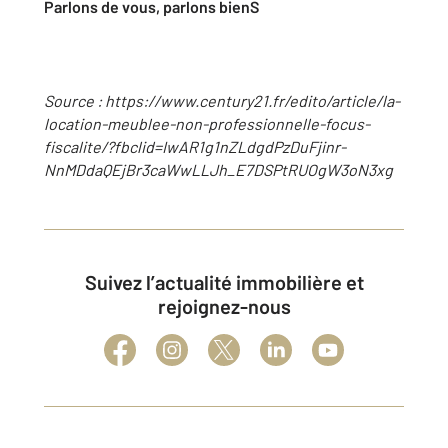
Parlons de vous, parlons bienS
Source : https://www.century21.fr/edito/article/la-
location-meublee-non-professionnelle-focus-
fiscalite/?fbclid=IwAR1g1nZLdgdPzDuFjinr-
NnMDdaQEjBr3caWwLLJh_E7DSPtRUOgW3oN3xg
Suivez l’actualité immobilière et
rejoignez-nous